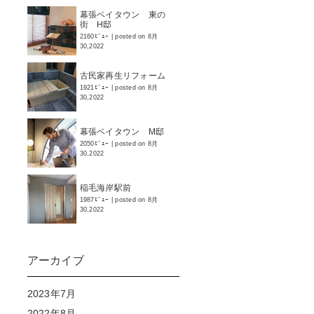
幕張ベイタウン 東の
街 H邸
2160ﾋﾞｭｰ
|
posted on 8月
30,2022
古民家再生リフォーム
1921ﾋﾞｭｰ
|
posted on 8月
30,2022
幕張ベイタウン M邸
2050ﾋﾞｭｰ
|
posted on 8月
30,2022
稲毛海岸駅前
1987ﾋﾞｭｰ
|
posted on 8月
30,2022
アーカイブ
2023年7月
2022年8月