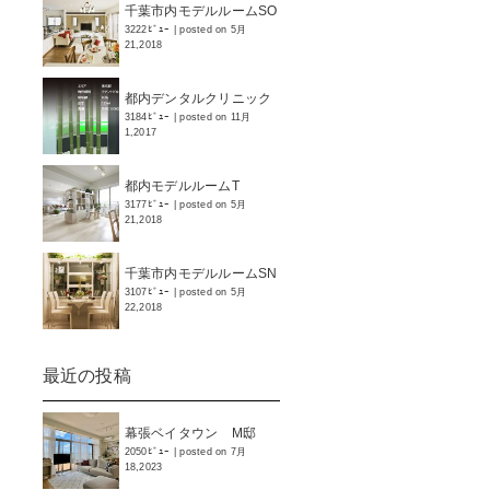
千葉市内モデルルームSO
3222ﾋﾞｭｰ
|
posted on 5月
21,2018
都内デンタルクリニック
3184ﾋﾞｭｰ
|
posted on 11月
1,2017
都内モデルルームT
3177ﾋﾞｭｰ
|
posted on 5月
21,2018
千葉市内モデルルームSN
3107ﾋﾞｭｰ
|
posted on 5月
22,2018
最近の投稿
幕張ベイタウン M邸
2050ﾋﾞｭｰ
|
posted on 7月
18,2023