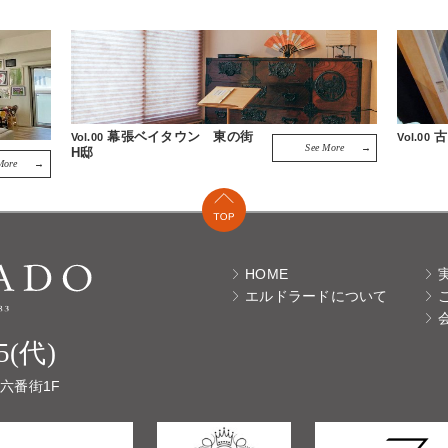
幕張ベイタウン 東の街
古
Vol.00
Vol.00
See More
H邸
More
HOME
エルドラードについて
25(代)
 六番街1F