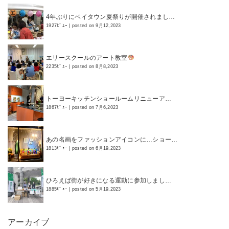
4年ぶりにベイタウン夏祭りが開催されまし…
1927ﾋﾞｭｰ
|
posted on 9月12,2023
エリースクールのアート教室
2235ﾋﾞｭｰ
|
posted on 8月8,2023
トーヨーキッチンショールームリニューア…
1867ﾋﾞｭｰ
|
posted on 7月6,2023
あの名画をファッションアイコンに…ショー…
1813ﾋﾞｭｰ
|
posted on 6月19,2023
ひろえば街が好きになる運動に参加しまし…
1885ﾋﾞｭｰ
|
posted on 5月19,2023
アーカイブ